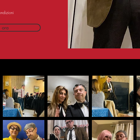
ondizioni
i ora