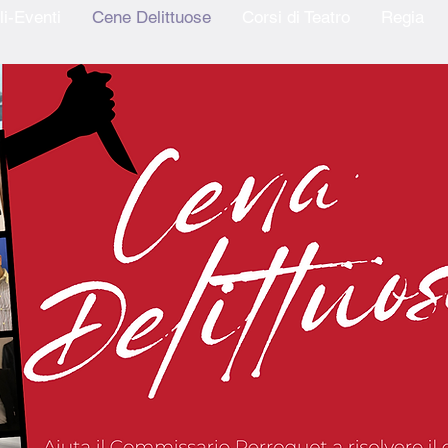
li-Eventi
Cene Delittuose
Corsi di Teatro
Regia