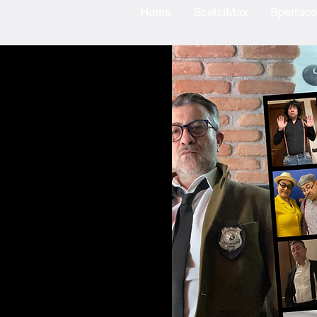
Home
ScelsiMax
Spettaco