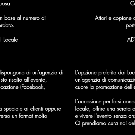
tuosa
Ce
in base al numero di
Attori e copione 
ordato.
por
l Locale
ADV
 dispongono di un'agenzia di
L'opzione preferita dai 
o risalto all'evento,
un'agenzia di comunicazi
nicazione (Facebook,
cuore la promozione dell'
L'occasione per farsi conos
a speciale ai clienti oppure
locale, offrire una serata d
verso un format molto
e vivere l'evento senza an
Ci prendiamo cura noi de