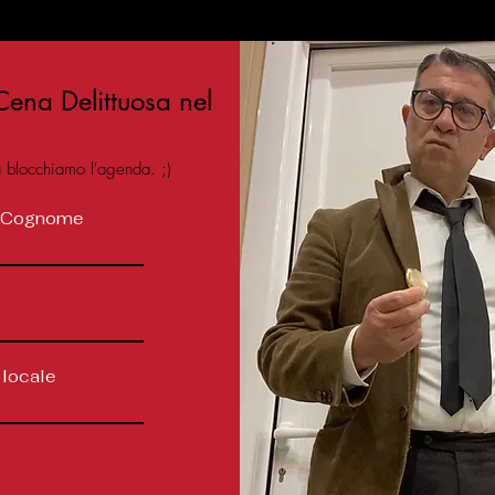
ena Delittuosa nel
a blocchiamo l'agenda. ;)
Cognome
 locale