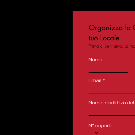
Organizza la C
tuo Locale
Prima ci sentiamo, prim
Nome
Email
Nome e indirizzo del
N° coperti