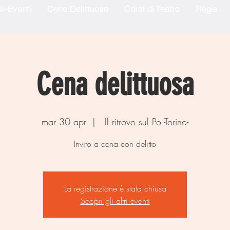
li-Eventi
Cene Delittuose
Corsi di Teatro
Regia
Cena delittuosa
mar 30 apr
  |  
Il ritrovo sul Po -Torino-
Invito a cena con delitto
La registrazione è stata chiusa
Scopri gli altri eventi