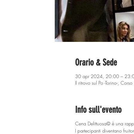
Orario & Sede
30 apr 2024, 20:00 – 23:
Il ritrovo sul Po -Torino-, Cor
Info sull'evento
Cena Delittuosa© è una rappre
I partecipanti diventano fruit