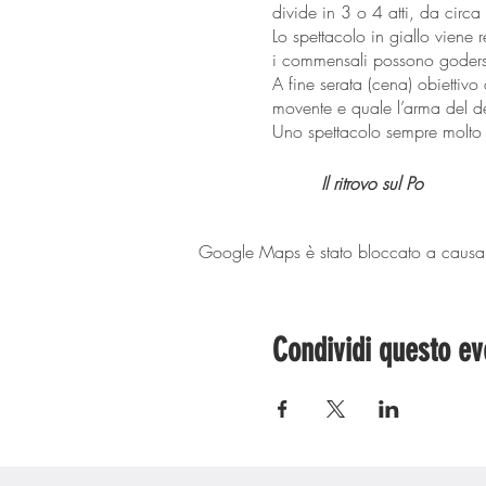
divide in 3 o 4 atti, da cir
Lo spettacolo in giallo viene 
i commensali possono godersi 
A fine serata (cena) obiettivo 
movente e quale l’arma del deli
Uno spettacolo sempre molto 
Il ritrovo sul Po
🕵🏻‍♀️CENA CON DELITTO 🕵🏻
Google Maps è stato bloccato a causa de
🎊 MENÙ 🎊
3 antipasti impiattati di
Condividi questo ev
▪️Flan di verdure con fonduta
▪️tartar vegetariana
▪️Delizia tonnata
A seguire Primo caldo tra: