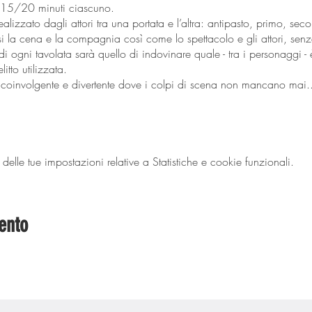
ca 15/20 minuti ciascuno.
realizzato dagli attori tra una portata e l’altra: antipasto, primo, s
la cena e la compagnia così come lo spettacolo e gli attori, senza
di ogni tavolata sarà quello di indovinare quale - tra i personaggi - 
tto utilizzata.
coinvolgente e divertente dove i colpi di scena non mancano mai..
‍♂️
lle tue impostazioni relative a Statistiche e cookie funzionali.
ento