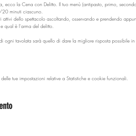
a, ecco la Cena con Delitto. Il tuo menù (antipasto, primo, secondo,
/20 minuti ciascuno.
ri attivi dello spettacolo ascoltando, osservando e prendendo appun
e qual è l'arma del delitto.
di ogni tavolata sarà quello di dare la migliore risposta possibile in 
lle tue impostazioni relative a Statistiche e cookie funzionali.
ento