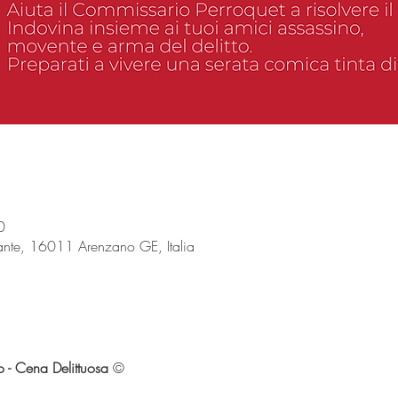
0
evante, 16011 Arenzano GE, Italia
 - Cena Delittuosa
 ©