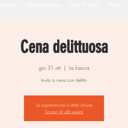
li-Eventi
Cene Delittuose
Corsi di Teatro
Regia
Cena delittuosa
gio 31 ott
  |  
La kascia
La registrazione è stata chiusa
Scopri gli altri eventi