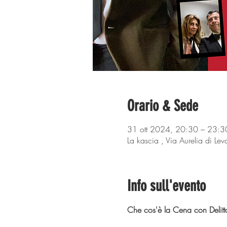
Orario & Sede
31 ott 2024, 20:30 – 23:3
La kascia , Via Aurelia di L
Info sull'evento
Che cos'è la Cena con Delitto