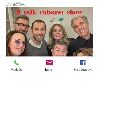
incredibili.
Mobile
Email
Facebook
"
La vita che Tira
" l'ultimo format live creato per i 