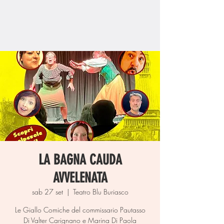
LA BAGNA CAUDA
AVVELENATA
sab 27 set
  |  
Teatro Blu Buriasco
Le Giallo Comiche del commissario Pautasso
Di Valter Carignano e Marina Di Paola