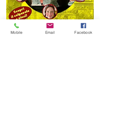
Mobile
Email
Facebook
𝘾𝙊𝙎𝘼 𝙎𝙊𝙉𝙊 𝙇𝙀 𝙂𝙄𝘼𝙇𝙇𝙊𝘾𝙊𝙈𝙄𝘾𝙃𝙀 
𝘿𝙀𝙇 𝘾𝙊𝙈𝙈𝙄𝙎𝙎𝘼𝙍𝙄𝙊 𝙋𝘼𝙐𝙏𝘼𝙎𝙎𝙊 🎭 
Tutto questo, e qualcosa in più. Sono un vero 
giallo deduttivo in stile classico, come quelli di 
Sherlock Holmes, Poirot e molti altri detective. 
C'è un colpevole, come in tutti i gialli, ed è 
quello che il commissario Pautasso e il 
pubblico devono scoprire. Sono un format 
teatrale originale che gioca con i dialetti, gli 
accenti, i caratteri comici. Tutti i personaggi 
sono comici, e gli attori passano dal copione 
all’improvvisazione, dalla parodia di canzoni 
all'interazione con il pubblico, Sono un gioco 
per il pubblico. Gli spettatori, prima dell’ultima 
scena, potranno indicare il colpevole su una 
scheda, aggiungendo movente e tutto ciò che 