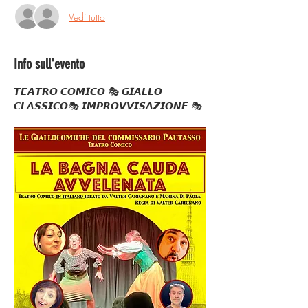
Vedi tutto
Info sull'evento
𝙏𝙀𝘼𝙏𝙍𝙊 𝘾𝙊𝙈𝙄𝘾𝙊 🎭 𝙂𝙄𝘼𝙇𝙇𝙊 
𝘾𝙇𝘼𝙎𝙎𝙄𝘾𝙊🎭 𝙄𝙈𝙋𝙍𝙊𝙑𝙑𝙄𝙎𝘼𝙕𝙄𝙊𝙉𝙀 🎭