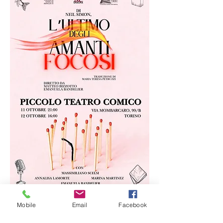
"L'ultimo degli amanti focosi" è 
Mobile
Email
Facebook
una 
commedia teatrale scritta 