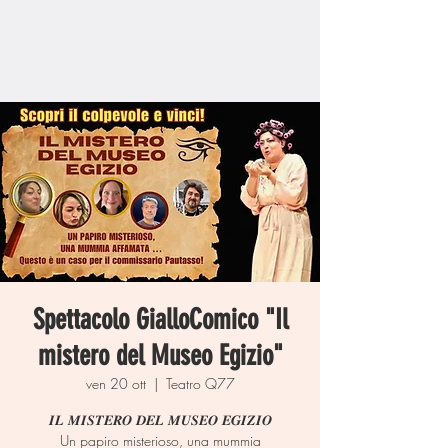
Spettacolo GialloComico "Il
mistero del Museo Egizio"
ven 20 ott
  |  
Teatro Q77
𝑰𝑳 𝑴𝑰𝑺𝑻𝑬𝑹𝑶 𝑫𝑬𝑳 𝑴𝑼𝑺𝑬𝑶 𝑬𝑮𝑰𝒁𝑰𝑶
Un papiro misterioso, una mummia