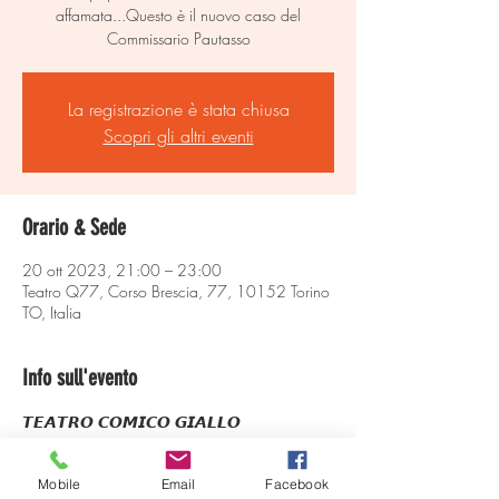
affamata...Questo è il nuovo caso del
Commissario Pautasso
La registrazione è stata chiusa
Scopri gli altri eventi
Orario & Sede
20 ott 2023, 21:00 – 23:00
Teatro Q77, Corso Brescia, 77, 10152 Torino
TO, Italia
Info sull'evento
𝙏𝙀𝘼𝙏𝙍𝙊 𝘾𝙊𝙈𝙄𝘾𝙊 𝙂𝙄𝘼𝙇𝙇𝙊 
𝘾𝙇𝘼𝙎𝙎𝙄𝘾𝙊 𝙄𝙈𝙋𝙍𝙊𝙑𝙑𝙄𝙎𝘼𝙕𝙄𝙊𝙉𝙀
𝘾𝙊𝙎𝘼 𝙎𝙊𝙉𝙊 𝙇𝙀 𝙂𝙄𝘼𝙇𝙇𝙊𝘾𝙊𝙈𝙄𝘾𝙃𝙀 
Mobile
Email
Facebook
𝘿𝙀𝙇 𝘾𝙊𝙈𝙈𝙄𝙎𝙎𝘼𝙍𝙄𝙊 𝙋𝘼𝙐𝙏𝘼𝙎𝙎𝙊