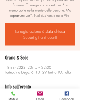
Business. Ti insegno a renderti unic* e
memorabile nella mente delle persone. Ma
soprattutto ver*. Nel Business e nella Vita.
La registrazione è stata chiusa
Scopri gli altri eventi
Orario & Sede
18 apr 2023, 20:15 – 22:30
Torino, Via Dego, 6, 10129 Torino TO, Italia
Info sull'evento
Se ti dessi il microfono con quale sicurezza ci 
Mobile
Email
Facebook
parleresti dentro? Con quale stile?
Cercheresti di darti un tono, di impostare la 