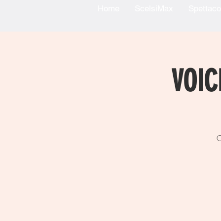
Home
ScelsiMax
Spettaco
VOICE
C