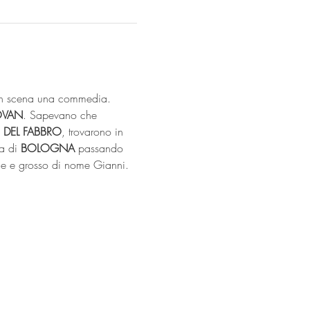
e in scena una commedia. 
OVAN
. Sapevano che 
 
DEL FABBRO
, trovarono in 
a di 
BOLOGNA
 passando 
de e grosso di nome Gianni. 