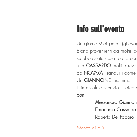
Info sull'evento
Un giorno 9 disperati (girova
Erano provenienti da molte loc
sarebbe stata cosa ardua com
una 
CASSARDO
 molti attre
da 
NOVARA
- Tranquilli come
Un 
GIANNONE
 insomma.
E in assoluto silenzio… diede
con 
            Alessandro Giannon
            Emanuela Cassardo
            Roberto Del Fabbro
Mostra di più