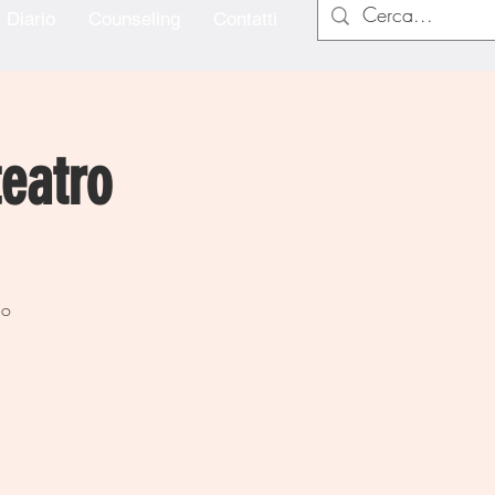
Diario
Counseling
Contatti
teatro
lo