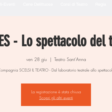
li-Eventi
Cene Delittuose
Corsi di Teatro
Regia
S - Lo spettacolo del 
ven 28 giu
  |  
Teatro Sant'Anna
ompagnia SCELSI IL TEATRO - Dal laboratorio teatrale allo spettaco
La registrazione è stata chiusa
Scopri gli altri eventi