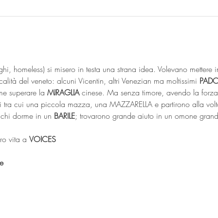
ghi, homeless) si misero in testa una strana idea. Volevano metter
alità del veneto: alcuni Vicentin, altri Venezian ma moltissimi 
PAD
e superare la 
MIRAGLIA
 cinese. Ma senza timore, avendo la forza
zzi tra cui una piccola mazza, una MAZZARELLA e partirono alla volt
 chi dorme in un 
BARILE
; trovarono grande aiuto in un omone gran
ro vita a 
VOICES
e