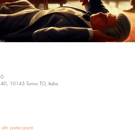
30
, 40, 10143 Torino TO, Italia
ltri partecipanti